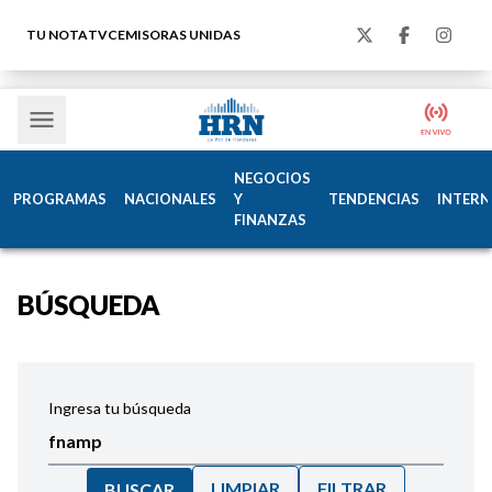
TU NOTA
TVC
EMISORAS UNIDAS
NEGOCIOS
PROGRAMAS
NACIONALES
Y
TENDENCIAS
INTERN
FINANZAS
BÚSQUEDA
Ingresa tu búsqueda
LIMPIAR
FILTRAR
BUSCAR