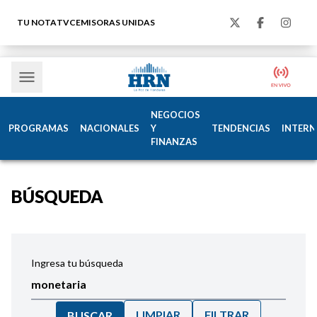
TU NOTA
TVC
EMISORAS UNIDAS
NEGOCIOS
PROGRAMAS
NACIONALES
Y
TENDENCIAS
INTERN
FINANZAS
BÚSQUEDA
Ingresa tu búsqueda
LIMPIAR
FILTRAR
BUSCAR