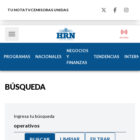
TU NOTA
TVC
EMISORAS UNIDAS
NEGOCIOS
PROGRAMAS
NACIONALES
Y
TENDENCIAS
INTERN
FINANZAS
BÚSQUEDA
Ingresa tu búsqueda
LIMPIAR
FILTRAR
BUSCAR