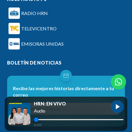
RADIO HRN
TELEVICENTRO
EMISORAS UNIDAS
BOLETÍN DE NOTICIAS
Recibe las mejores historias directamente a tu
correo
HRN: EN VIVO
Audio
No te preocupes, no enviamos spam.
0:00