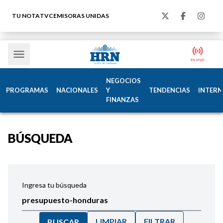
TU NOTA
TVC
EMISORAS UNIDAS
NEGOCIOS
PROGRAMAS
NACIONALES
Y
TENDENCIAS
INTERN
FINANZAS
BÚSQUEDA
Ingresa tu búsqueda
LIMPIAR
FILTRAR
BUSCAR