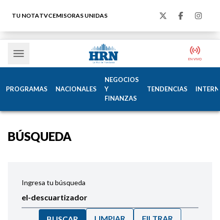
TU NOTA
TVC
EMISORAS UNIDAS
NEGOCIOS
PROGRAMAS
NACIONALES
Y
TENDENCIAS
INTERN
FINANZAS
BÚSQUEDA
Ingresa tu búsqueda
LIMPIAR
FILTRAR
BUSCAR