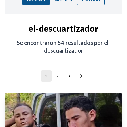
Ordenar por:
el-descuartizador
Noticias
Se encontraron
54
resultados por
el-
descuartizador
1
2
3