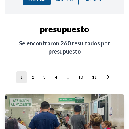
Ordenar por:
presupuesto
Noticias
Se encontraron
260
resultados por
presupuesto
1
2
3
4
...
10
11