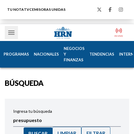
TU NOTA
TVC
EMISORAS UNIDAS
NEGOCIOS
PROGRAMAS
NACIONALES
Y
TENDENCIAS
INTERN
FINANZAS
BÚSQUEDA
Ingresa tu búsqueda
LIMPIAR
FILTRAR
BUSCAR