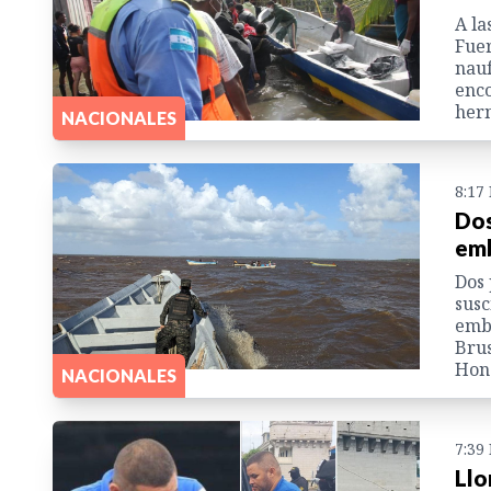
A la
Fuer
nauf
enco
herm
NACIONALES
8:17
Dos
emb
Dos 
susc
emba
Brus
Hon
NACIONALES
7:39
Llo