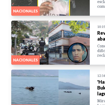
escl
com
NACIONALES
10:1
Rev
aba
Cono
difi
recl
NACIONALES
12:5
'Ha
Buk
lag
Mira