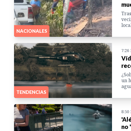
mue
Tras
veci
loca
NACIONALES
7:26
Víd
rec
¿Sob
un h
agu
TENDENCIAS
8:50
'Al
no 