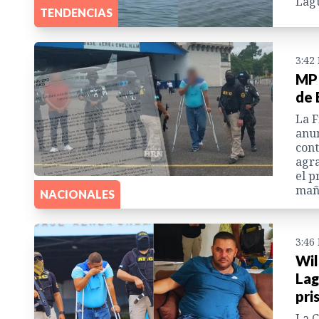
Lagu
TENDENCIAS
3:42
MP 
de 
La F
anun
cont
agra
el p
mañ
NACIONALES
3:46
Wil
Lag
pri
La C