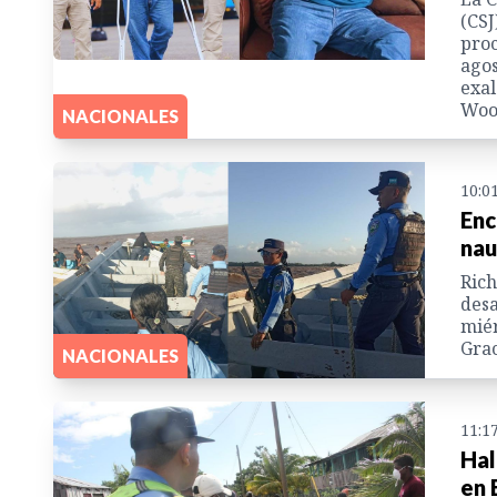
(CSJ
proc
agos
exal
Wood
NACIONALES
10:0
Enc
nau
Ric
desa
miér
Grac
NACIONALES
11:1
Hal
en 