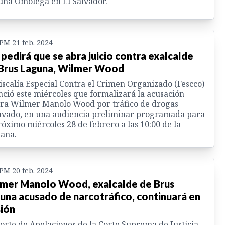
na Omolega en El Salvador.
 PM 21 feb. 2024
pedirá que se abra juicio contra exalcalde
Brus Laguna, Wilmer Wood
iscalía Especial Contra el Crimen Organizado (Fescco)
ció este miércoles que formalizará la acusación
ra Wilmer Manolo Wood por tráfico de drogas
vado, en una audiencia preliminar programada para
róximo miércoles 28 de febrero a las 10:00 de la
ana.
 PM 20 feb. 2024
mer Manolo Wood, exalcalde de Brus
una acusado de narcotráfico, continuará en
sión
orte de Apelaciones de la Corte Suprema de Justicia