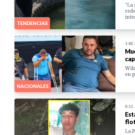
"La 
rede
inte
TENDENCIAS
1:46
Mue
cap
Wilm
en p
NACIONALES
6:51
Est
flo
La P