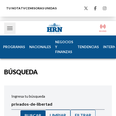
TU NOTA
TVC
EMISORAS UNIDAS
NEGOCIOS
PROGRAMAS
NACIONALES
Y
TENDENCIAS
INTERN
FINANZAS
BÚSQUEDA
Ingresa tu búsqueda
LIMPIAR
FILTRAR
BUSCAR