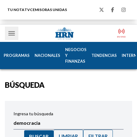
TU NOTA
TVC
EMISORAS UNIDAS
NEGOCIOS
PROGRAMAS
NACIONALES
Y
TENDENCIAS
INTERN
FINANZAS
BÚSQUEDA
Ingresa tu búsqueda
LIMPIAR
FILTRAR
BUSCAR