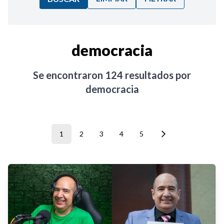
Ordenar por:
democracia
Noticias
Se encontraron
124
resultados por
democracia
1
2
3
4
5