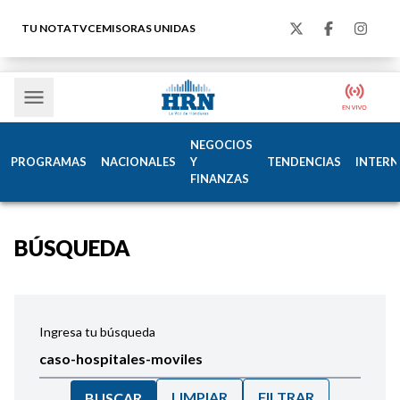
TU NOTA
TVC
EMISORAS UNIDAS
NEGOCIOS
PROGRAMAS
NACIONALES
Y
TENDENCIAS
INTERN
FINANZAS
BÚSQUEDA
Ingresa tu búsqueda
LIMPIAR
FILTRAR
BUSCAR