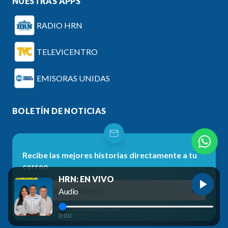
NUESTRAS APPS
RADIO HRN
TELEVICENTRO
EMISORAS UNIDAS
BOLETÍN DE NOTICIAS
Recibe las mejores historias directamente a tu
correo
HRN: EN VIVO
Audio
No te preocupes, no enviamos spam.
0:00