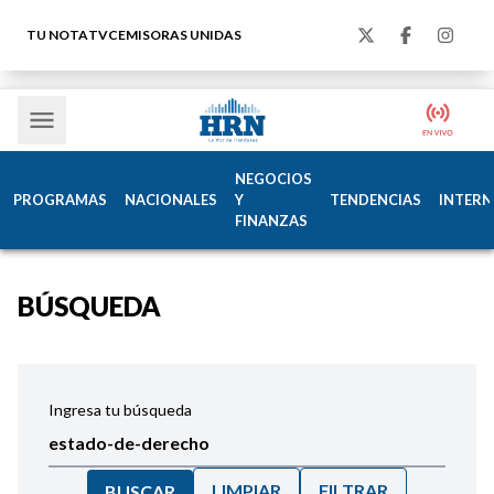
TU NOTA
TVC
EMISORAS UNIDAS
NEGOCIOS
PROGRAMAS
NACIONALES
Y
TENDENCIAS
INTERN
FINANZAS
BÚSQUEDA
Ingresa tu búsqueda
LIMPIAR
FILTRAR
BUSCAR